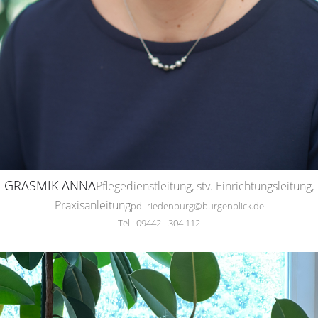
GRASMIK ANNA
Pflegedienstleitung, stv. Einrichtungsleitung,
Praxisanleitung
pdl-riedenburg@burgenblick.de
Tel.: 09442 - 304 112