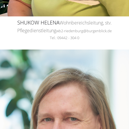
SHUKOW HELENA
Wohnbereichsleitung, stv.
Pflegedienstleitung
wb2-riedenburg@burgenblick.de
Tel.: 09442 - 304 0