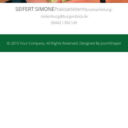
SEIFERT SIMONE
Praxisanleiterin
praxisanleitung-
riedenburg@burgenblick.de
09442 / 304 149
© 2015 Your Company. All Rights Reserved. Designed By JoomShaper